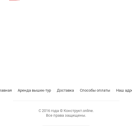
лавная
Аренда вышек-тур
Доставка
Способы оплаты
Наш адр
С 2016 года © Конструкт.online.
Все права защищены.